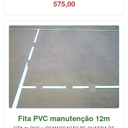
575,00
Fita PVC manutenção 12m